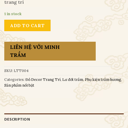
trang trí
1 in stock
ADD TO CART
LIÊN HỆ VỚI MINH
TRẦM
SKU:
LTT004
Categories:
Đồ Decor Trang Trí
,
Lư đốt trầm
,
Phụ kiện trầm hương
,
Sản phẩm nổi bật
DESCRIPTION