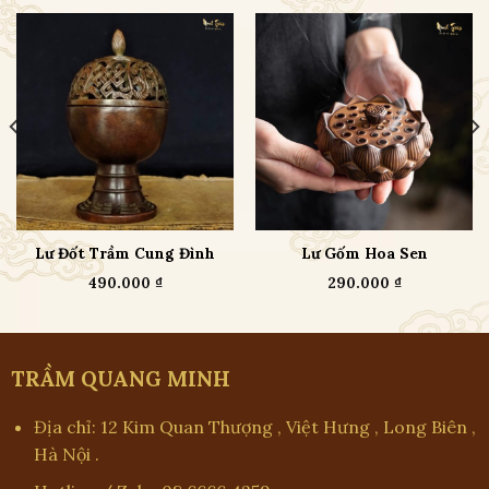
Lư Đốt Trầm Cung Đình
Lư Gốm Hoa Sen
490.000
₫
290.000
₫
TRẦM QUANG MINH
Địa chỉ: 12 Kim Quan Thượng , Việt Hưng , Long Biên ,
Hà Nội .