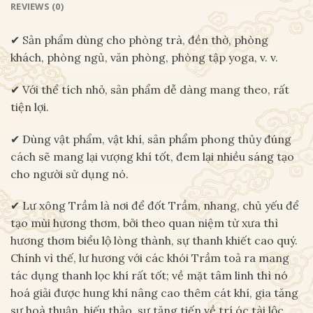
REVIEWS (0)
✔ Sản phẩm dùng cho phòng trà, đền thờ, phòng
khách, phòng ngủ, văn phòng, phòng tập yoga, v. v.
✔ Với thể tích nhỏ, sản phẩm dễ dàng mang theo, rất
tiện lợi.
✔ Dùng vật phẩm, vật khí, sản phẩm phong thủy đúng
cách sẽ mang lại vượng khí tốt, đem lại nhiều sáng tạo
cho người sử dụng nó.
✔ Lư xông Trầm là nơi để đốt Trầm, nhang, chủ yếu để
tạo mùi hương thơm, bởi theo quan niệm từ xưa thì
hương thơm biểu lộ lòng thành, sự thanh khiết cao quý.
Chính vì thế, lư hương với các khói Trầm toả ra mang
tác dụng thanh lọc khí rất tốt; về mặt tâm linh thì nó
hoá giải được hung khí nâng cao thêm cát khí, gia tăng
sự hoà thuận, hiếu thảo, sự tăng tiến về trí óc tài lộc.