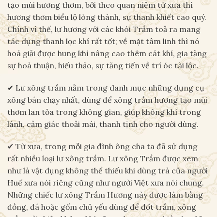
tạo mùi hương thơm, bởi theo quan niệm từ xưa thì
hương thơm biểu lộ lòng thành, sự thanh khiết cao quý.
Chính vì thế, lư hương với các khói Trầm toả ra mang
tác dụng thanh lọc khí rất tốt; về mặt tâm linh thì nó
hoá giải được hung khí nâng cao thêm cát khí, gia tăng
sự hoà thuận, hiếu thảo, sự tăng tiến về trí óc tài lộc.
✔ Lư xông trầm nằm trong danh mục những dụng cụ
xông bán chạy nhất, dùng để xông trầm hương tạo mùi
thơm lan tỏa trong không gian, giúp không khí trong
lành, cảm giác thoải mái, thanh tịnh cho người dùng.
✔ Từ xưa, trong mỗi gia đình ông cha ta đã sử dụng
rất nhiều loại lư xông trầm. Lư xông Trầm được xem
như là vật dụng không thể thiếu khi dùng trà của người
Huế xưa nói riêng cũng như người Việt xưa nói chung.
Những chiếc lư xông Trầm Hương này được làm bằng
đồng, đá hoặc gốm chủ yếu dùng để đốt trầm, xông