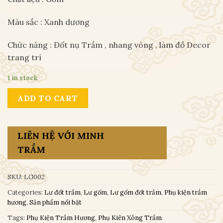
Màu sắc : Xanh dương
Chức năng : Đốt nụ Trầm , nhang vòng , làm đồ Decor
trang trí
1 in stock
ADD TO CART
LIÊN HỆ VỚI MINH
TRẦM
SKU:
LG002
Categories:
Lư đốt trầm
,
Lư gốm
,
Lư gốm đốt trầm
,
Phụ kiện trầm
hương
,
Sản phẩm nổi bật
Tags:
Phụ Kiện Trầm Hương
,
Phụ Kiên Xông Trầm