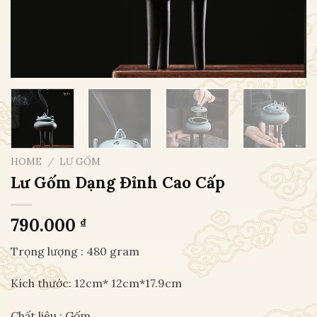
HOME
/
LƯ GỐM
Lư Gốm Dạng Đỉnh Cao Cấp
790.000
₫
Trọng lượng : 480 gram
Kích thước: 12cm* 12cm*17.9cm
Chất liệu : Gốm