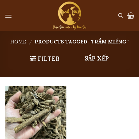
Skip
to
content
HOME
/
PRODUCTS TAGGED “TRẦM MIẾNG”
SẮP XẾP
FILTER