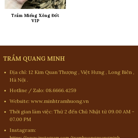
Trầm Miếng Xông Đốt
VIP
TRẦM QUANG MINH
Địa chỉ: 12 Kim Quan Thượng , Việt Hưng , Long Biên ,
Hà Nội .
Hotline / Zalo: 08.6666.4259
Website: www.minhtramhuong.vn
Thời gian làm việc: Thứ 2 đến Chủ Nhật từ 09.00 AM -
07.00 PM
Instagram: