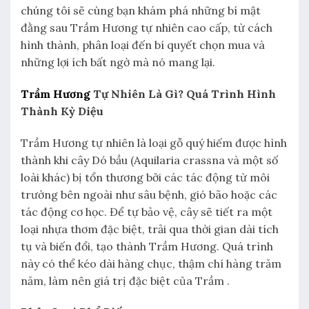
chúng tôi sẽ cùng bạn khám phá những bí mật
đằng sau Trầm Hương tự nhiên cao cấp, từ cách
hình thành, phân loại đến bí quyết chọn mua và
những lợi ích bất ngờ mà nó mang lại.
Trầm Hương
Tự Nhiên Là Gì? Quá Trình Hình
Thành Kỳ Diệu
Trầm Hương tự nhiên là loại gỗ quý hiếm được hình
thành khi cây Dó bầu (Aquilaria crassna và một số
loài khác) bị tổn thương bởi các tác động từ môi
trường bên ngoài như sâu bệnh, gió bão hoặc các
tác động cơ học. Để tự bảo vệ, cây sẽ tiết ra một
loại nhựa thơm đặc biệt, trải qua thời gian dài tích
tụ và biến đổi, tạo thành Trầm Hương. Quá trình
này có thể kéo dài hàng chục, thậm chí hàng trăm
năm, làm nên giá trị đặc biệt của Trầm .