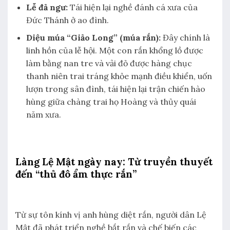
Lễ đả ngư:
Tái hiện lại nghề đánh cá xưa của
Đức Thánh ở ao đình.
Diệu múa “Giảo Long” (múa rắn):
Đây chính là
linh hồn của lễ hội. Một con rắn khổng lồ được
làm bằng nan tre và vải đỏ được hàng chục
thanh niên trai tráng khỏe mạnh điều khiển, uốn
lượn trong sân đình, tái hiện lại trận chiến hào
hùng giữa chàng trai họ Hoàng và thủy quái
năm xưa.
Làng Lệ Mật ngày nay: Từ truyền thuyết
đến “thủ đô ẩm thực rắn”
Từ sự tôn kính vị anh hùng diệt rắn, người dân Lệ
Mật đã phát triển nghề bắt rắn và chế biến các