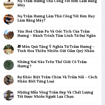
Nụ Trầm Hương Thủ Công Tốt Hơn Làm Bằng
Máy
Nụ Trầm Hương Làm Thủ Công Tốt Hơn Hay
Làm Bằng Máy?
Văn Hoá Chăm Pa Và Gốc Tích Của Trầm
Hương – Hành Trình Tâm Linh Từ Đại Ngàn
🎁 Món Quà Tặng Ý Nghĩa Từ Trầm Hương –
Tinh Hoa Thiên Nhiên Gửi Gắm Quý Nhân
Những Nơi Nào Trên Thế Giới Có Trầm
Hương ?
Sự Khác Biệt Trầm Chìm Và Trầm Nổi – Cách
Nhân Biết Từng Loại
Những Mẫu Vòng Trầm Đẹp Và Chất Lượng
Tốt Được Nhiều Người Lựa Chọn