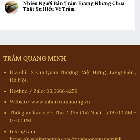
Nhiều Người Bán Trầm Hương Nhưng Chưa
Thật Sự Hiểu Về Trầm
TRẦM QUANG MINH
Địa chỉ: 12 Kim Quan Thượng , Việt Hưng , Long Biên ,
Hà Nội .
Hotline / Zalo: 08.6666.4259
Website: www.minhtramhuong.vn
Thời gian làm việc: Thứ 2 đến Chủ Nhật từ 09.00 AM -
07.00 PM
Instagram:
https://www.instagram.com/tramhuongquangminh