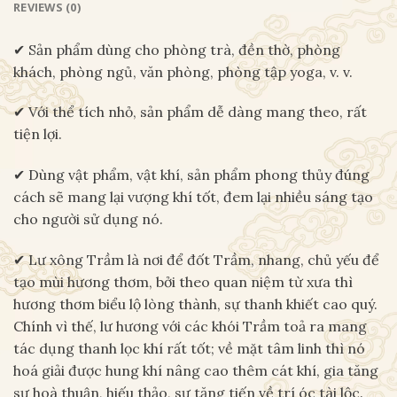
REVIEWS (0)
✔ Sản phẩm dùng cho phòng trà, đền thờ, phòng
khách, phòng ngủ, văn phòng, phòng tập yoga, v. v.
✔ Với thể tích nhỏ, sản phẩm dễ dàng mang theo, rất
tiện lợi.
✔ Dùng vật phẩm, vật khí, sản phẩm phong thủy đúng
cách sẽ mang lại vượng khí tốt, đem lại nhiều sáng tạo
cho người sử dụng nó.
✔ Lư xông Trầm là nơi để đốt Trầm, nhang, chủ yếu để
tạo mùi hương thơm, bởi theo quan niệm từ xưa thì
hương thơm biểu lộ lòng thành, sự thanh khiết cao quý.
Chính vì thế, lư hương với các khói Trầm toả ra mang
tác dụng thanh lọc khí rất tốt; về mặt tâm linh thì nó
hoá giải được hung khí nâng cao thêm cát khí, gia tăng
sự hoà thuận, hiếu thảo, sự tăng tiến về trí óc tài lộc.