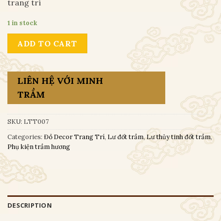
trang trí
1 in stock
ADD TO CART
LIÊN HỆ VỚI MINH
TRẦM
SKU:
LTT007
Categories:
Đồ Decor Trang Trí
,
Lư đốt trầm
,
Lư thủy tinh đốt trầm
,
Phụ kiện trầm hương
DESCRIPTION