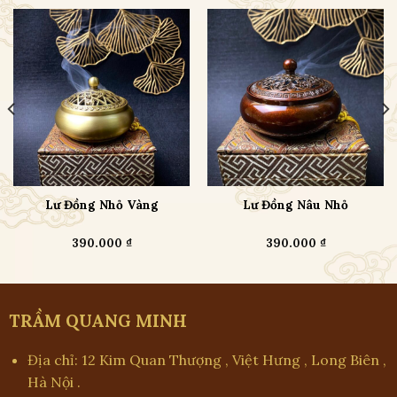
Lư Đồng Nhỏ Vàng
Lư Đồng Nâu Nhỏ
390.000
₫
390.000
₫
TRẦM QUANG MINH
Địa chỉ: 12 Kim Quan Thượng , Việt Hưng , Long Biên ,
Hà Nội .