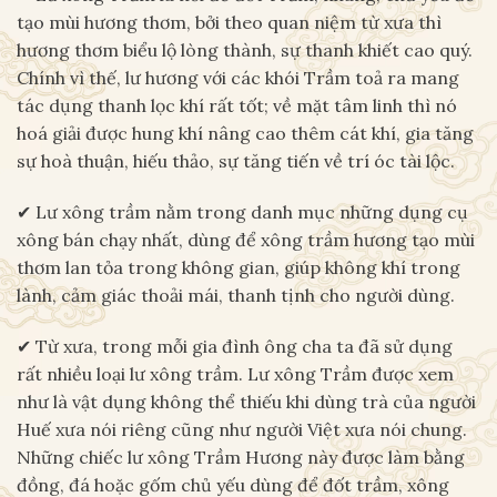
tạo mùi hương thơm, bởi theo quan niệm từ xưa thì
hương thơm biểu lộ lòng thành, sự thanh khiết cao quý.
Chính vì thế, lư hương với các khói Trầm toả ra mang
tác dụng thanh lọc khí rất tốt; về mặt tâm linh thì nó
hoá giải được hung khí nâng cao thêm cát khí, gia tăng
sự hoà thuận, hiếu thảo, sự tăng tiến về trí óc tài lộc.
✔ Lư xông trầm nằm trong danh mục những dụng cụ
xông bán chạy nhất, dùng để xông trầm hương tạo mùi
thơm lan tỏa trong không gian, giúp không khí trong
lành, cảm giác thoải mái, thanh tịnh cho người dùng.
✔ Từ xưa, trong mỗi gia đình ông cha ta đã sử dụng
rất nhiều loại lư xông trầm. Lư xông Trầm được xem
như là vật dụng không thể thiếu khi dùng trà của người
Huế xưa nói riêng cũng như người Việt xưa nói chung.
Những chiếc lư xông Trầm Hương này được làm bằng
đồng, đá hoặc gốm chủ yếu dùng để đốt trầm, xông