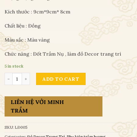
Kích thước : 9cm*9cm* 8cm
Chất liệu : Đồng
Màu sắc : Màu vàng
Chức năng : Đốt Trầm Nụ , làm đồ Decor trang trí
5 in stock
Lư Đồng Ba Chân quantity
ADD TO CART
LIÊN HỆ VỚI MINH
TRẦM
SKU:
LĐ005
Categories:
Đồ Decor Trang Trí
,
Phụ kiện trầm hương