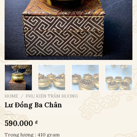
HOME
/
PHỤ KIỆN TRẦM HƯƠNG
Lư Đồng Ba Chân
590.000
₫
Trọng lượng : 410 gram