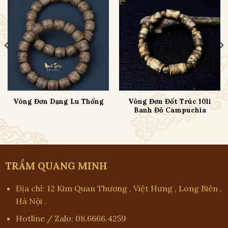
Vòng Đơn Đốt Trúc 10li
Vòng Đơn Dạng Lu Thống
Banh Đỏ Campuchia
TRẦM QUANG MINH
Địa chỉ: 12 Kim Quan Thượng , Việt Hưng , Long Biên ,
Hà Nội .
Hotline / Zalo: 08.6666.4259